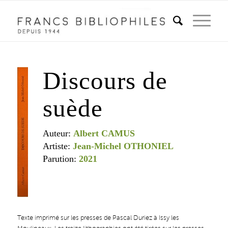
Discours de
suède
Auteur:
Albert CAMUS
Artiste:
Jean-Michel OTHONIEL
Parution:
2021
Texte imprimé sur les presses de Pascal Duriez à Issy les